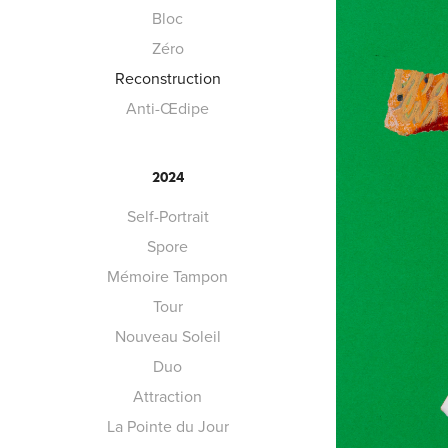
Bloc
Zéro
Reconstruction
Anti-Œdipe
2024
Self-Portrait
Spore
Mémoire Tampon
Tour
Nouveau Soleil
Duo
Attraction
La Pointe du Jour