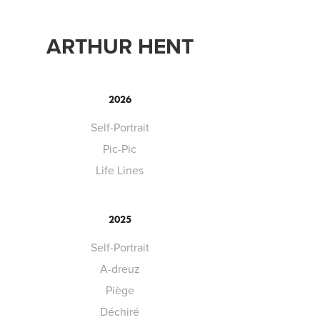
ARTHUR HENT
2026
Self-Portrait
Pic-Pic
Life Lines
2025
Self-Portrait
A-dreuz
Piège
Déchiré