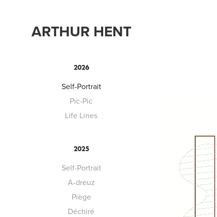
ARTHUR HENT
2026
Self-Portrait
Pic-Pic
Life Lines
2025
Self-Portrait
A-dreuz
Piège
Déchiré